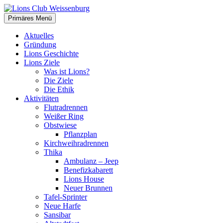
Zum
Inhalt
Suchen
Primäres Menü
springen
Lions Club Weissenburg
Aktuelles
Gründung
Lions Geschichte
Lions Ziele
Was ist Lions?
Die Ziele
Die Ethik
Aktivitäten
Flutradrennen
Weißer Ring
Obstwiese
Pflanzplan
Kirchweihradrennen
Thika
Ambulanz – Jeep
Benefizkabarett
Lions House
Neuer Brunnen
Tafel-Sprinter
Neue Harfe
Sansibar