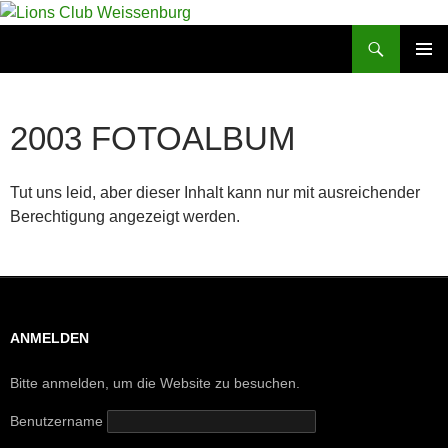
Zum
Inhalt
Suchen
Lions Club Weissenburg
springen
PRIMÄR
MENÜ
2003 FOTOALBUM
Tut uns leid, aber dieser Inhalt kann nur mit ausreichender
Berechtigung angezeigt werden.
ANMELDEN
Bitte anmelden, um die Website zu besuchen.
Benutzername