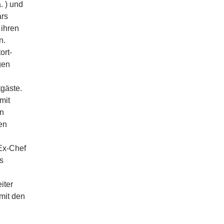
. ) und
ars
ihren
n.
ort-
gen
gäste.
mit
en
en
Ex-Chef
s
iter
mit den