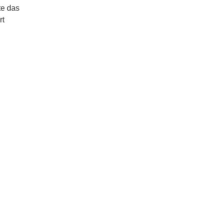
te das
rt