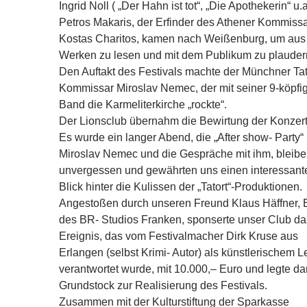
Ingrid Noll ( „Der Hahn ist tot“, „Die Apothekerin“ u.a
Petros Makaris, der Erfinder des Athener Kommiss
Kostas Charitos, kamen nach Weißenburg, um aus 
Werken zu lesen und mit dem Publikum zu plauder
Den Auftakt des Festivals machte der Münchner Tat
Kommissar Miroslav Nemec, der mit seiner 9-köpfi
Band die Karmeliterkirche „rockte“.
Der Lionsclub übernahm die Bewirtung der Konzert
Es wurde ein langer Abend, die „After show- Party“ 
Miroslav Nemec und die Gespräche mit ihm, bleib
unvergessen und gewährten uns einen interessant
Blick hinter die Kulissen der „Tatort“-Produktionen.
Angestoßen durch unseren Freund Klaus Häffner, 
des BR- Studios Franken, sponserte unser Club da
Ereignis, das vom Festivalmacher Dirk Kruse aus
Erlangen (selbst Krimi- Autor) als künstlerischem Le
verantwortet wurde, mit 10.000,– Euro und legte da
Grundstock zur Realisierung des Festivals.
Zusammen mit der Kulturstiftung der Sparkasse