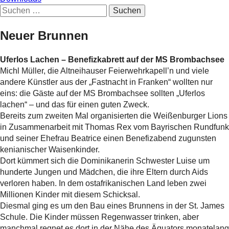
Suchen
nach:
Neuer Brunnen
Uferlos Lachen – Benefizkabrett auf der MS Brombachsee
Michl Müller, die Altneihauser Feierwehrkapell’n und viele
andere Künstler aus der „Fastnacht in Franken“ wollten nur
eins: die Gäste auf der MS Brombachsee sollten „Uferlos
lachen“ – und das für einen guten Zweck.
Bereits zum zweiten Mal organisierten die Weißenburger Lions
in Zusammenarbeit mit Thomas Rex vom Bayrischen Rundfunk
und seiner Ehefrau Beatrice einen Benefizabend zugunsten
kenianischer Waisenkinder.
Dort kümmert sich die Dominikanerin Schwester Luise um
hunderte Jungen und Mädchen, die ihre Eltern durch Aids
verloren haben. In dem ostafrikanischen Land leben zwei
Millionen Kinder mit diesem Schicksal.
Diesmal ging es um den Bau eines Brunnens in der St. James
Schule. Die Kinder müssen Regenwasser trinken, aber
manchmal regnet es dort in der Nähe des Äquators monatelang