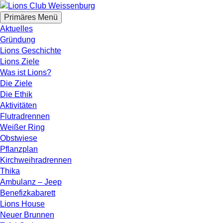
Zum
Inhalt
Suchen
Primäres Menü
springen
Lions Club Weissenburg
Aktuelles
Gründung
Lions Geschichte
Lions Ziele
Was ist Lions?
Die Ziele
Die Ethik
Aktivitäten
Flutradrennen
Weißer Ring
Obstwiese
Pflanzplan
Kirchweihradrennen
Thika
Ambulanz – Jeep
Benefizkabarett
Lions House
Neuer Brunnen