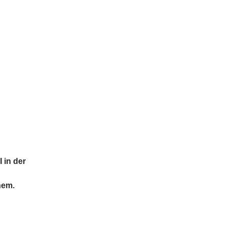
 in der
hem.