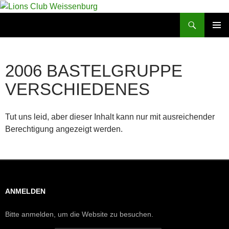
Zum
Inhalt
Suchen
Lions Club Weissenburg
springen
PRIMÄR
MENÜ
2006 BASTELGRUPPE
VERSCHIEDENES
Tut uns leid, aber dieser Inhalt kann nur mit ausreichender
Berechtigung angezeigt werden.
ANMELDEN
Bitte anmelden, um die Website zu besuchen.