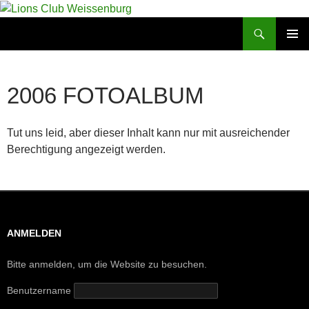
Zum
Inhalt
Suchen
Lions Club Weissenburg
springen
PRIMÄR
MENÜ
2006 FOTOALBUM
Tut uns leid, aber dieser Inhalt kann nur mit ausreichender
Berechtigung angezeigt werden.
ANMELDEN
Bitte anmelden, um die Website zu besuchen.
Benutzername