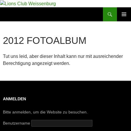
Zum
Inhalt
Suchen
Lions Club Weissenburg
springen
PRIMÄR
MENÜ
2012 FOTOALBUM
Tut uns leid, aber dieser Inhalt kann nur mit ausreichender
Berechtigung angezeigt werden.
ANMELDEN
Bitte anmelden, um die Website zu besuchen.
Benutzername