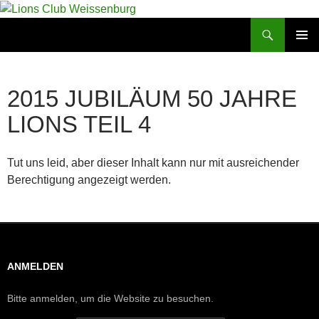
Zum
Inhalt
Suchen
Lions Club Weissenburg
springen
PRIMÄR
MENÜ
2015 JUBILÄUM 50 JAHRE
LIONS TEIL 4
Tut uns leid, aber dieser Inhalt kann nur mit ausreichender
Berechtigung angezeigt werden.
ANMELDEN
Bitte anmelden, um die Website zu besuchen.