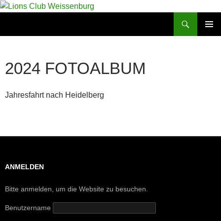
Zum
Inhalt
Suchen
Lions Club Weissenburg
springen
PRIMÄR
MENÜ
2024 FOTOALBUM
Jahresfahrt nach Heidelberg
ANMELDEN
Bitte anmelden, um die Website zu besuchen.
Benutzername