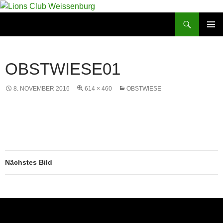
Zum
Inhalt
Suchen
Lions Club Weissenburg
springen
PRIMÄR
MENÜ
OBSTWIESE01
8. NOVEMBER 2016
614 × 460
OBSTWIESE
Nächstes Bild