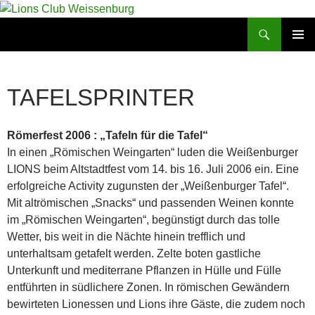
Zum
Inhalt
Suchen
Lions Club Weissenburg
springen
PRIMÄR
MENÜ
TAFELSPRINTER
Römerfest 2006 : „Tafeln für die Tafel“
In einen „Römischen Weingarten“ luden die Weißenburger
LIONS beim Altstadtfest vom 14. bis 16. Juli 2006 ein. Eine
erfolgreiche Activity zugunsten der „Weißenburger Tafel“.
Mit altrömischen „Snacks“ und passenden Weinen konnte
im „Römischen Weingarten“, begünstigt durch das tolle
Wetter, bis weit in die Nächte hinein trefflich und
unterhaltsam getafelt werden. Zelte boten gastliche
Unterkunft und mediterrane Pflanzen in Hülle und Fülle
entführten in südlichere Zonen. In römischen Gewändern
bewirteten Lionessen und Lions ihre Gäste, die zudem noch