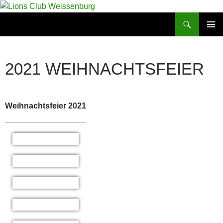
Zum
Inhalt
Suchen
Lions Club Weissenburg
springen
PRIMÄR
MENÜ
2021 WEIHNACHTSFEIER
Weihnachtsfeier 2021