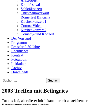
Altstadtfest
Krimifestival
Schloßkonzert
Christbaumverkauf
Römerfest Biriciana
Kirchenkonzert 1
Corona Video
Kirchenkonzert 2
Comedy- und Konzert
Der Vorstand
Programm
Festschrift 30 Jahre
Rechtliches
Kontakt
Fotoalbum
Leitkultur
Archiv
Downloads
Suchen
nach:
2003 Treffen mit Beilngries
Tut uns leid, aber dieser Inhalt kann nur mit ausreichender
Berechtigung angezeigt werden.