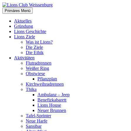
Zum
Inhalt
Suchen
Primäres Menü
springen
Lions Club Weissenburg
Aktuelles
Gründung
Lions Geschichte
Lions Ziele
Was ist Lions?
Die Ziele
Die Ethik
Aktivitäten
Flutradrennen
Weißer Ring
Obstwiese
Pflanzplan
Kirchweihradrennen
Thika
Ambulanz – Jeep
Benefizkabarett
Lions House
Neuer Brunnen
Tafel-Sprinter
Neue Harfe
Sansibar