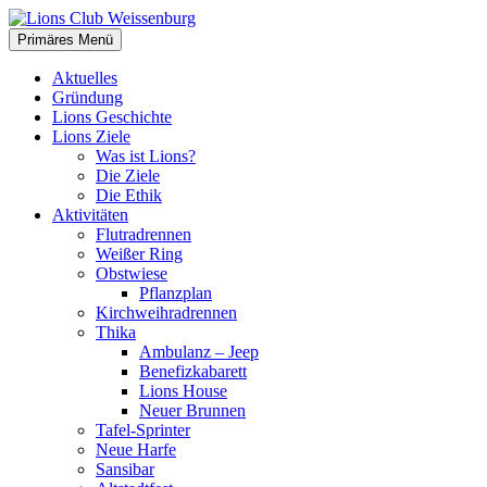
Zum
Inhalt
Suchen
Primäres Menü
springen
Lions Club Weissenburg
Aktuelles
Gründung
Lions Geschichte
Lions Ziele
Was ist Lions?
Die Ziele
Die Ethik
Aktivitäten
Flutradrennen
Weißer Ring
Obstwiese
Pflanzplan
Kirchweihradrennen
Thika
Ambulanz – Jeep
Benefizkabarett
Lions House
Neuer Brunnen
Tafel-Sprinter
Neue Harfe
Sansibar