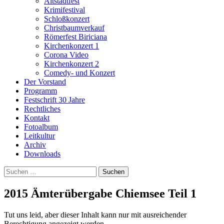
Altstadtfest
Krimifestival
Schloßkonzert
Christbaumverkauf
Römerfest Biriciana
Kirchenkonzert 1
Corona Video
Kirchenkonzert 2
Comedy- und Konzert
Der Vorstand
Programm
Festschrift 30 Jahre
Rechtliches
Kontakt
Fotoalbum
Leitkultur
Archiv
Downloads
Suchen
nach:
2015 Ämterübergabe Chiemsee Teil 1
Tut uns leid, aber dieser Inhalt kann nur mit ausreichender
Berechtigung angezeigt werden.